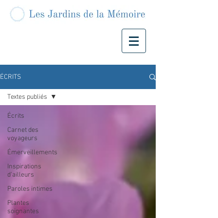
ÉCRITS
Textes publiés
Écrits
Carnet des
voyageurs
Émerveillements
Inspirations
d'ailleurs
Paroles intimes
Plantes
soignantes