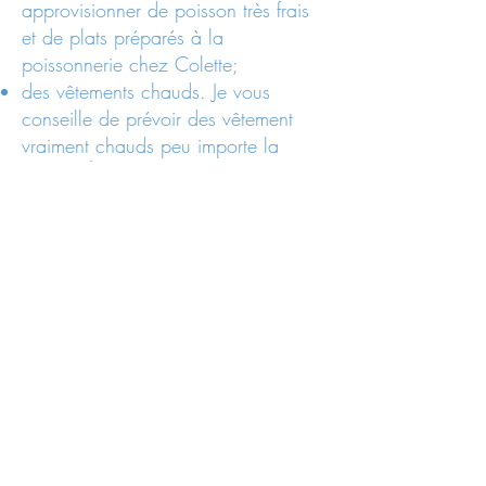
approvisionner de poisson très frais
et de plats préparés à la
poissonnerie chez Colette;
des vêtements chauds. Je vous
conseille de prévoir des vêtement
vraiment chauds peu importe la
saison! À l’Île, lorsque le vent
tourne, la température peut baisser
soudainement de plusieurs degrés!
des vêtements de marche et un sac
à dos léger;
de bonnes chaussures pour marcher
en forêt ou sur les rochers et des
sandales pour mettre les pieds dans
l’eau du fleuve, au cas où vous en
auriez le goût;
une lampe de poche ou une lampe
frontale.