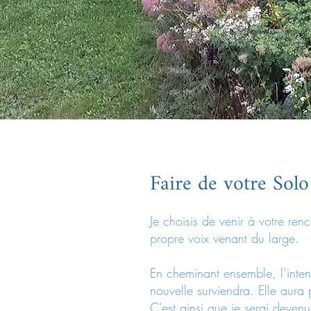
Faire de votre Sol
Je choisis de venir à votre re
propre voix venant du large.
En cheminant ensemble, l’intent
nouvelle surviendra. Elle aura 
C’est ainsi que je serai deven