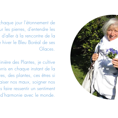
 chaque jour l’étonnement de
r les pierres, d’entendre les
 d’aller à la rencontre de la
 hiver le Bleu Boréal de ses
Glaces.
nière des Plantes, je cultive
urris en chaque instant de la
s, des plantes, ces êtres si
paiser nos maux, soigner nos
 faire ressentir un sentiment
d’harmonie avec le monde.