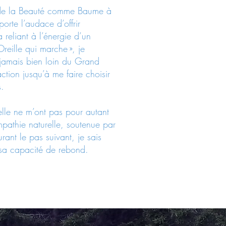
 de la Beauté comme Baume à
porte l’audace d’offrir
 reliant à l’énergie d’un
reille qui marche », je
 jamais bien loin du Grand
raction jusqu’à me faire choisir
s.
lle ne m’ont pas pour autant
mpathie naturelle, soutenue par
ant le pas suivant, je sais
 sa capacité de rebond.